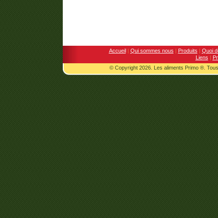
Accueil
|
Qui sommes nous
|
Produits
|
Quoi d
Liens
|
Pr
© Copyright 2026. Les aliments Primo ®. Tous