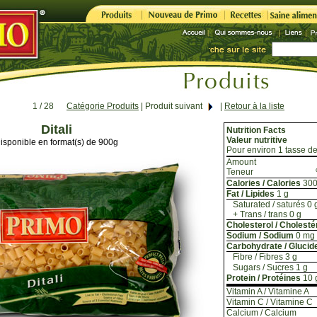
1 / 28
Catégorie Produits
|
Produit suivant
|
Retour à la liste
Ditali
Nutrition Facts
Valeur nutritive
isponible en format(s) de 900g
Pour environ 1 tasse de
Amount
Teneur
Calories / Calories
30
Fat / Lipides
1 g
Saturated / saturés 0 
+ Trans / trans 0 g
Cholesterol / Cholesté
Sodium / Sodium
0 mg
Carbohydrate / Glucid
Fibre / Fibres 3 g
Sugars / Sucres 1 g
Protein / Protéines
10 
Vitamin A / Vitamine A
Vitamin C / Vitamine C
Calcium / Calcium