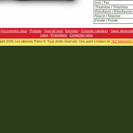
Iron / Fer
Thiamine / Thiamine
Riboflavin / Riboflavine
Niacin / Niacine
Folate / Folate
Qui sommes nous
|
Produits
|
Quoi de neuf
|
Recettes
|
Conseils culinaires
|
Saine alimentat
|
Liens
|
Promotions
Contactez-nous
ght 2026. Les aliments Primo ®. Tous droits réservés. Une autre création de
JAZ Marketing