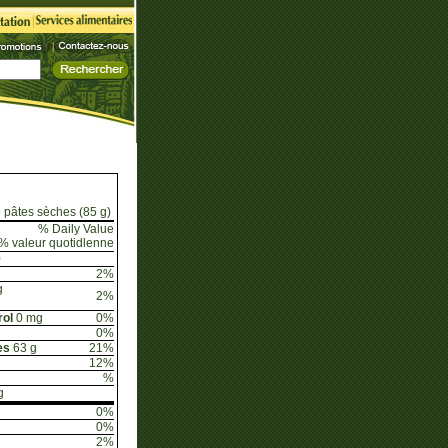
 pâtes sèches (85 g)
% Daily Value
% valeur quotidlenne
0
2%
g
2%
rol
0 mg
0%
0%
es
63 g
21%
12%
%
g
0%
0%
2%