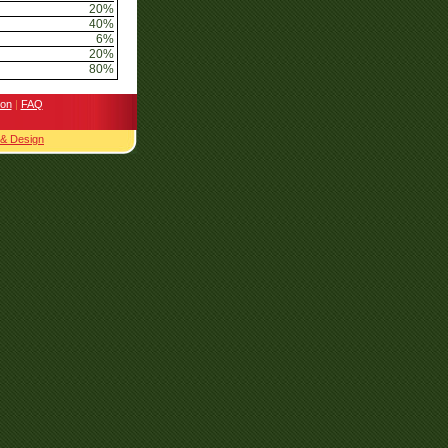
20%
40%
6%
20%
80%
ion
|
FAQ
 & Design