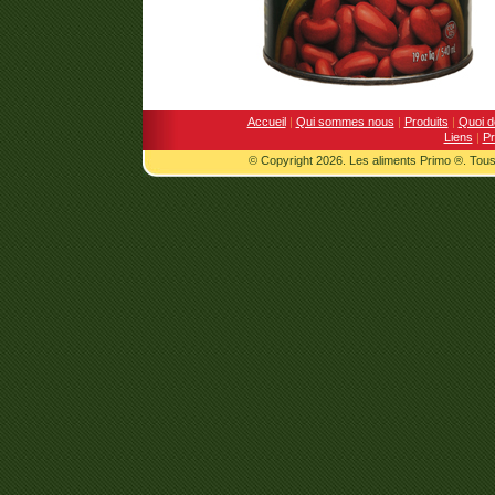
Accueil
|
Qui sommes nous
|
Produits
|
Quoi d
Liens
|
Pr
© Copyright 2026. Les aliments Primo ®. Tous