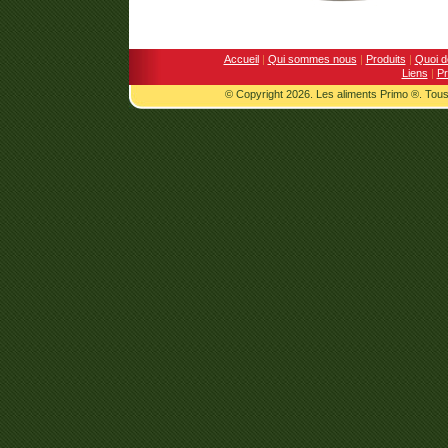
Accueil
|
Qui sommes nous
|
Produits
|
Quoi d
Liens
|
Pr
© Copyright 2026. Les aliments Primo ®. Tous