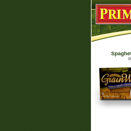
Spaghet
D