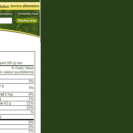
uet (85 g) sec
% Daily Value
% valeur quotidlenne
0
3%
5 g
3%
rol
0 mg
0%
g
1%
es
62 g
21%
32%
%
g
0%
0%
2%