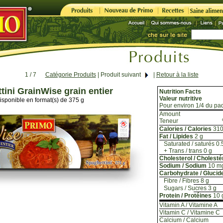
1 / 7
Catégorie Produits
|
Produit suivant
|
Retour à la liste
tini GrainWise grain entier
Nutrition Facts
Valeur nutritive
isponible en format(s) de 375 g
Pour environ 1/4 du paq
Amount
Teneur
Calories / Calories
31
Fat / Lipides
2 g
Saturated / saturés 0.
+ Trans / trans 0 g
Cholesterol / Cholesté
Sodium / Sodium
10 m
Carbohydrate / Glucid
Fibre / Fibres 8 g
Sugars / Sucres 3 g
Protein / Protéines
10 
Vitamin A / Vitamine A
Vitamin C / Vitamine C
Calcium / Calcium