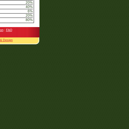
20%
40%
6%
20%
80%
ion
|
FAQ
 & Design