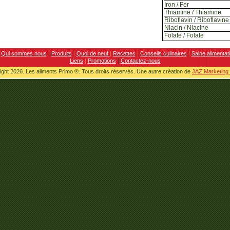
Iron / Fer
Thiamine / Thiamine
Riboflavin / Riboflavine
Niacin / Niacine
Folate / Folate
Qui sommes nous
|
Produits
|
Quoi de neuf
|
Recettes
|
Conseils culinaires
|
Saine alimentat
|
Liens
|
Promotions
Contactez-nous
ght 2026. Les aliments Primo ®. Tous droits réservés. Une autre création de
JAZ Marketing