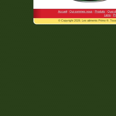
Accueil
|
Qui sommes nous
|
Produits
|
Quoi d
Liens
|
Pr
© Copyright 2026. Les aliments Primo ®. Tous