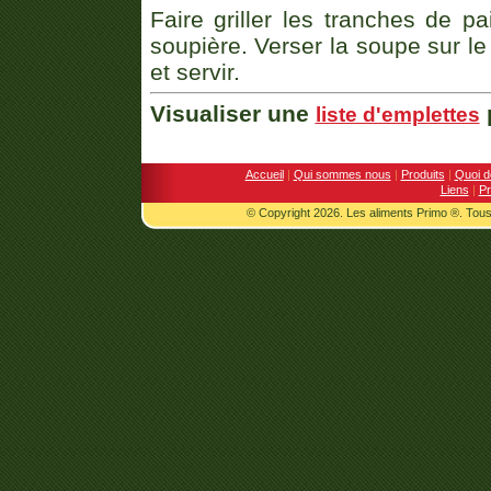
Faire griller les tranches de p
soupière. Verser la soupe sur le
et servir.
Visualiser une
p
liste d'emplettes
Accueil
|
Qui sommes nous
|
Produits
|
Quoi d
Liens
|
Pr
© Copyright 2026. Les aliments Primo ®. Tous