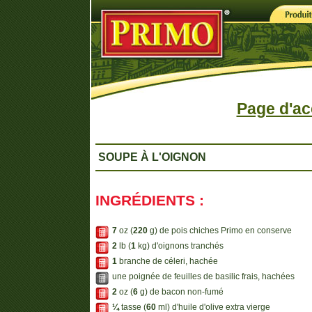
Page d'ac
SOUPE À L'OIGNON
INGRÉDIENTS :
7
oz (
220
g) de pois chiches Primo en conserve
2
lb (
1
kg) d'oignons tranchés
1
branche de céleri, hachée
une poignée de feuilles de basilic frais, hachées
2
oz (
6
g) de bacon non-fumé
¼
tasse (
60
ml) d'huile d'olive extra vierge