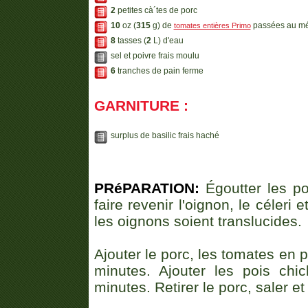
2
petites cà´tes de porc
10
oz (
315
g) de
passées au mé
tomates entières Primo
8
tasses (
2
L) d'eau
sel et poivre frais moulu
6
tranches de pain ferme
GARNITURE :
surplus de basilic frais haché
PRéPARATION:
Égoutter les po
faire revenir l'oignon, le céleri
les oignons soient translucides.
Ajouter le porc, les tomates en p
minutes. Ajouter les pois ch
minutes. Retirer le porc, saler et