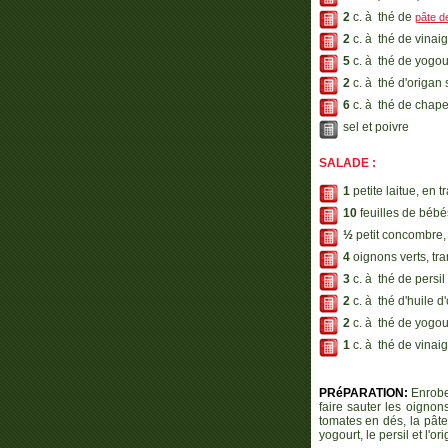
2
c. à thé de
pâte d
2
c. à thé de vinai
5
c. à thé de yogour
2
c. à thé d'origan
6
c. à thé de chape
sel et poivre
SALADE :
1
petite laitue, en 
10
feuilles de béb
½
petit concombre, 
4
oignons verts, tr
3
c. à thé de persi
2
c. à thé d'huile d
2
c. à thé de yogour
1
c. à thé de vinai
PRéPARATION:
Enrober
faire sauter les oignons
tomates en dés, la pâte
yogourt, le persil et l'or