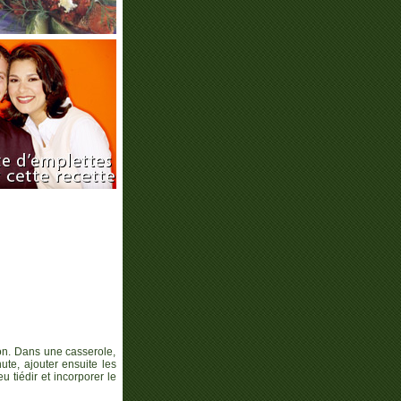
son. Dans une casserole,
nute, ajouter ensuite les
 tiédir et incorporer le