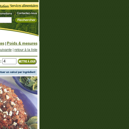
tes
Poids & mesures
|
suivante
|
retour à la liste
: