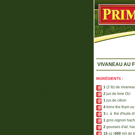
VIVANEAU AU 
INGRÉDIENTS :
1
(2 lb) de vivanea
2
jus de lime OU
1
jus de citron
4
brins the thym ou 
3
c. à thé d'huile d
1
gros oignon hac
2
gousses d'ail, ha
15
oz (
400
ml) de t