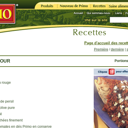
Page d'accueil des recet
Première
/
dernière
|
FOUR
Portions
u rouge
de persil
'olive pure
hé
chées finement
omates en dés Primo en conserve