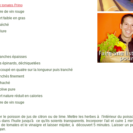
e tomates Primo
gre de vin rouge
t faible en gras
 séché
lure
tranches épaisses
és épinards, déchiquetées
coupé en quatre sur la longueur puis tranché
anchés finement
l haché
'olive pure
t nature réduit en calories
gre de vin rouge
 le poisson de jus de citron ou de lime. Mettre les herbes à l'intérieur du pois
 dans l'huile jusqu'à ce qu'ils soients transparents. Incorporer l'ail et cuire 1 mi
 de tomates et le vinaigre et laisser mijoter, à découvert 5 minutes. Laisser un peu
igan.