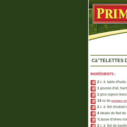
Cà”TELETTES D
INGRÉDIENTS :
2
c. à table d'huile
1
gousse d'ail, hac
1
gros oignon tran
14
oz de
tomates en
2
c. à thé d'extrait
4
steaks de filet de
¾
tasse d'olives n
2
c. à thé de basili