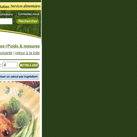
tes
Poids & mesures
|
suivante
|
retour à la liste
: