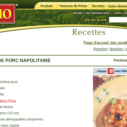
Page d'accueil des recet
Première
/
dernière
|
E PORC NAPOLITAINE
Portions
 d'olive pure
hée
ché
tières Primo
 de levure
 porc (1/2 oz)
oires dénoyautées moyennes
c frais, haché