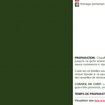
fromage parmesan f
PRéPARATION:
Chauffe
jusqu'à ce qu'ils soient
sauce commence à épai
Cuire les cà´telettes s
chaud. Ajouter à la sauc
des assiettes de servic
CONSEIL DE CHEF:
Le
goà»t très prononcé, une
TEMPS DE PRéPARAT
Visualiser une
liste d'