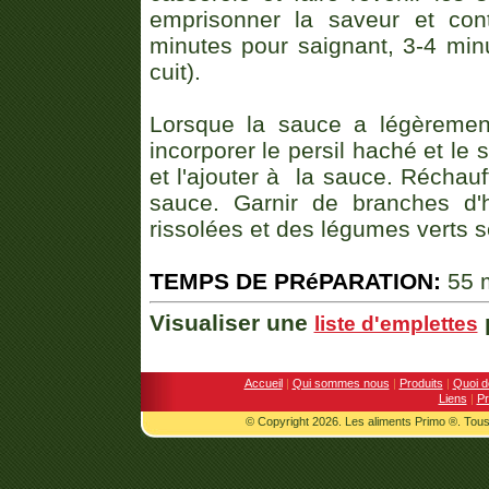
emprisonner la saveur et cont
minutes pour saignant, 3-4 mi
cuit).
Lorsque la sauce a légèrement 
incorporer le persil haché et le 
et l'ajouter à la sauce. Réchau
sauce. Garnir de branches d'
rissolées et des légumes verts 
TEMPS DE PRéPARATION:
55 
Visualiser une
p
liste d'emplettes
Accueil
|
Qui sommes nous
|
Produits
|
Quoi d
Liens
|
Pr
© Copyright 2026. Les aliments Primo ®. Tous