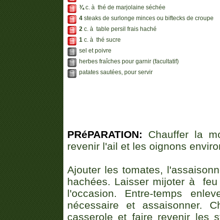
¾
c. à thé de marjolaine séchée
4
steaks de surlonge minces ou biftecks de croupe
2
c. à table persil frais haché
1
c. à thé sucre
sel et poivre
herbes fraîches pour garnir (facultatif)
patates sautées, pour servir
PRéPARATION:
Chauffer la moi
revenir l'ail et les oignons envir
Ajouter les tomates, l'assaison
hachées. Laisser mijoter à fe
l'occasion. Entre-temps enle
nécessaire et assaisonner. Ch
casserole et faire revenir les