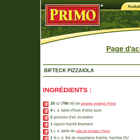
Page d'ac
BIFTECK PIZZAIOLA
INGRÉDIENTS :
28
oz (
796
ml) de
tomates entières Primo
4
c. à table d'huie d'olive pure
2
gousses d'ail, écrasées
1
oignon haché finement
1
c. à table de
pâte de tomates Primo
1 ½
c. à thé de marjolaine fraîche, hachée OU