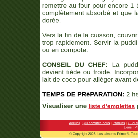
remettre au four pour encore 1 
complètement absorbé et que l
dorée.
Vers la fin de la cuisson, couvri
trop rapidement. Servir la puddi
ou en compote.
CONSEIL DU CHEF:
La puddi
devient tiède ou froide. Incorp
lait de coco pour alléger avant de
TEMPS DE PRéPARATION:
2 he
Visualiser une
p
liste d'emplettes
Accueil
|
Qui sommes nous
|
Produits
|
Quoi d
Liens
|
Pr
© Copyright 2026. Les aliments Primo ®. Tous