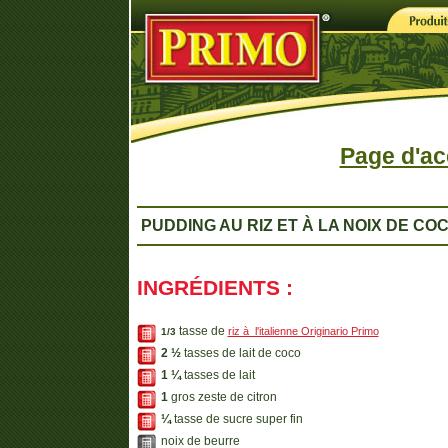
Page d'ac
PUDDING AU RIZ ET À LA NOIX DE CO
INGRÉDIENTS :
tasse de
riz à l'italienne Originario Primo
1/3
2 ½
tasses de lait de coco
1 ¼
tasses de lait
1
gros zeste de citron
¼
tasse de sucre super fin
noix de beurre