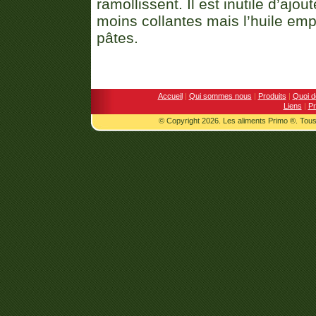
ramollissent. Il est inutile d’ajou
moins collantes mais l’huile em
pâtes.
Accueil
|
Qui sommes nous
|
Produits
|
Quoi d
Liens
|
Pr
© Copyright 2026. Les aliments Primo ®. Tous