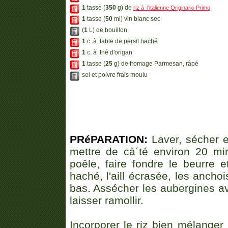
1
tasse (
350
g) de
riz à l'italienne Originario Primo
1
tasse (
50
ml) vin blanc sec
(
1
L) de bouillon
1
c. à table de persil haché
1
c. à thé d'origan
1
tasse (
25
g) de fromage Parmesan, râpé
sel et poivre frais moulu
PRéPARATION:
Laver, sécher e
mettre de cà´té environ 20 mi
poêle, faire fondre le beurre e
haché, l'aill écrasée, les ancho
bas. Assécher les aubergines av
laisser ramollir.
Incorporer le riz bien mélanger 