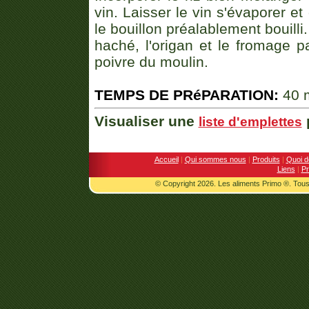
vin. Laisser le vin s'évaporer et
le bouillon préalablement bouilli.
haché, l'origan et le fromage 
poivre du moulin.
TEMPS DE PRéPARATION:
40 
Visualiser une
p
liste d'emplettes
Accueil
|
Qui sommes nous
|
Produits
|
Quoi d
Liens
|
Pr
© Copyright 2026. Les aliments Primo ®. Tous