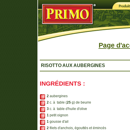
Page d'ac
RISOTTO AUX AUBERGINES
INGRÉDIENTS :
2
aubergines
2
c. à table (
25
g) de beurre
3
c. à table d'huile d'olive
1
petit oignon
1
gousse d'ail
2
filets d'anchois, égouttés et émincés