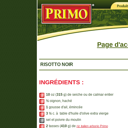
Page d'ac
RISOTTO NOIR
INGRÉDIENTS :
10
oz (
315
g) de seiche ou de calmar entier
½
oignon, haché
1
gousse d'ail, émincée
3 ½
c. à table d'huile d'olive extra vierge
sel et poivre du moulin
2
tasses (
410
g) de
riz italien arborio Primo