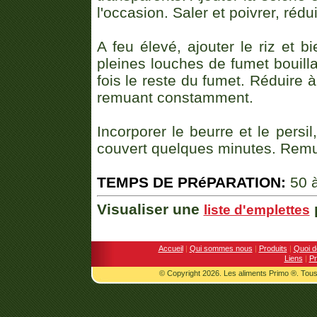
l'occasion. Saler et poivrer, rédu
A feu élevé, ajouter le riz et b
pleines louches de fumet bouilla
fois le reste du fumet. Réduire 
remuant constamment.
Incorporer le beurre et le persil
couvert quelques minutes. Remuer
TEMPS DE PRéPARATION:
50 à
Visualiser une
p
liste d'emplettes
Accueil
|
Qui sommes nous
|
Produits
|
Quoi d
Liens
|
Pr
© Copyright 2026. Les aliments Primo ®. Tous