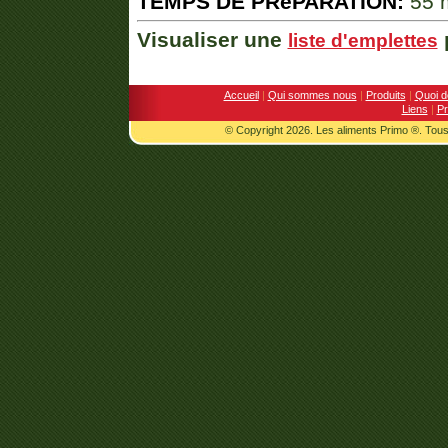
TEMPS DE PRéPARATION:
55 
Visualiser une
p
liste d'emplettes
Accueil
|
Qui sommes nous
|
Produits
|
Quoi d
Liens
|
Pr
© Copyright 2026. Les aliments Primo ®. Tous