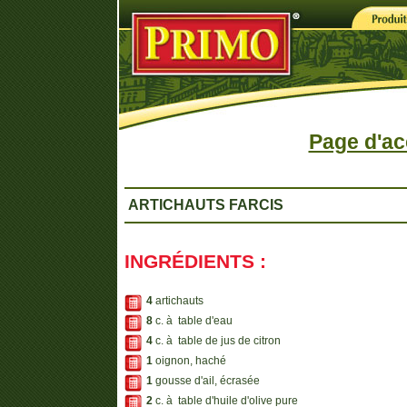
Page d'ac
ARTICHAUTS FARCIS
INGRÉDIENTS :
4
artichauts
8
c. à table d'eau
4
c. à table de jus de citron
1
oignon, haché
1
gousse d'ail, écrasée
2
c. à table d'huile d'olive pure