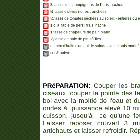
2
tasses de champignons de Paris, hachés
½
tasse d'olives noires tranchées
¼
tasse de tomates séchées au soleil, - entières ou e
1
c. à table de persil frais, haché
1
tasse de chapelure de pain blanc
¼
tasse de noix de pin, rà´ties
un peu d'huile d'un pot de salade d'artichauts mariné
sel & poivre
PRéPARATION:
Couper les bra
ciseaux, couper la pointe des fe
bol avec la moitié de l'eau et du
ondes à puissance élevé 10 min
cuisson, jusqu'à ce qu'une fe
Laisser reposer couvert 3 mi
artichauts et laisser refroidir. R