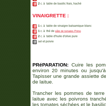
2
c. à table de basilic frais, haché
VINAIGRETTE :
1
c. à table de vinaigre balsamique blanc
1
c. à thé de
pâte de tomates Primo
2
c. à table d'huile d'olive pure
sel et poivre
PRéPARATION:
Cuire les pomm
environ 20 minutes ou jusqu'à 
Tapisser une grande assiette de 
de laitue.
Trancher les pommes de terre r
laitue avec les poivrons tranch
les tomates séchées et le basilic