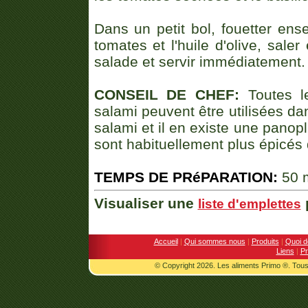
Dans un petit bol, fouetter ens
tomates et l'huile d'olive, saler
salade et servir immédiatement.
CONSEIL DE CHEF:
Toutes le
salami peuvent être utilisées dan
salami et il en existe une panopl
sont habituellement plus épicés
TEMPS DE PRéPARATION:
50 
Visualiser une
p
liste d'emplettes
Accueil
|
Qui sommes nous
|
Produits
|
Quoi d
Liens
|
Pr
© Copyright 2026. Les aliments Primo ®. Tous