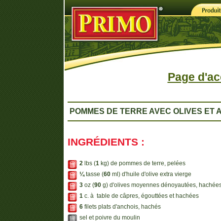
Page d'ac
POMMES DE TERRE AVEC OLIVES ET 
INGRÉDIENTS :
2
lbs (
1
kg) de pommes de terre, pelées
¼
tasse (
60
ml) d'huile d'olive extra vierge
3
oz (
90
g) d'olives moyennes dénoyautées, hachée
1
c. à table de câpres, égouttées et hachées
6
filets plats d'anchois, hachés
sel et poivre du moulin