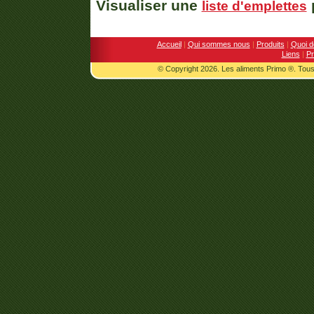
Visualiser une
p
liste d'emplettes
Accueil
|
Qui sommes nous
|
Produits
|
Quoi d
Liens
|
Pr
© Copyright 2026. Les aliments Primo ®. Tous