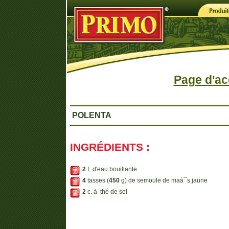
Page d'ac
POLENTA
INGRÉDIENTS :
2
L d'eau bouillante
4
tasses (
450
g) de semoule de maà¯s jaune
2
c. à thé de sel