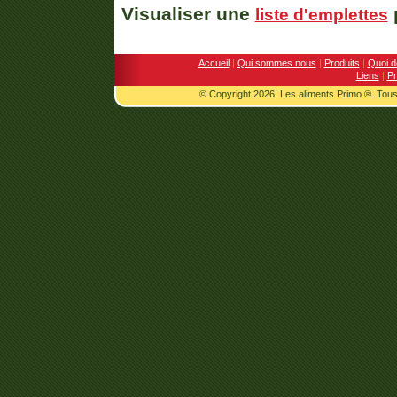
Visualiser une
p
liste d'emplettes
Accueil
|
Qui sommes nous
|
Produits
|
Quoi d
Liens
|
Pr
© Copyright 2026. Les aliments Primo ®. Tous