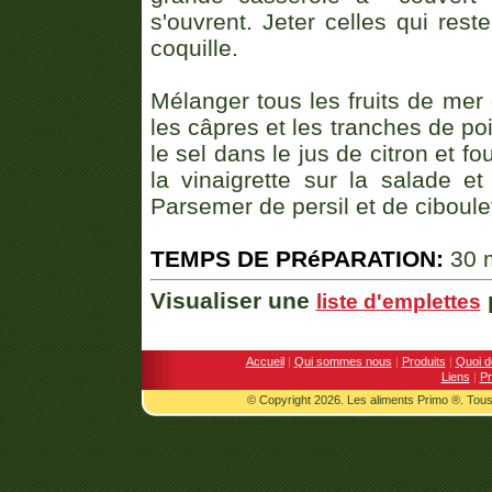
s'ouvrent. Jeter celles qui rest
coquille.
Mélanger tous les fruits de mer 
les câpres et les tranches de poi
le sel dans le jus de citron et f
la vinaigrette sur la salade et
Parsemer de persil et de ciboulet
TEMPS DE PRéPARATION:
30 
Visualiser une
p
liste d'emplettes
Accueil
|
Qui sommes nous
|
Produits
|
Quoi d
Liens
|
Pr
© Copyright 2026. Les aliments Primo ®. Tous