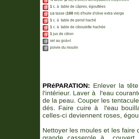
1
c. à table de câpres, égouttées
tasse (
100
ml) d'huile d'olive extra vierge
1/3
1
c. à table de persil haché
1
c. à table de ciboulette hachée
1
jus de citron
sel au goà»t
poivre du moulin
PRéPARATION:
Enlever la tête
l'intérieur. Laver à l'eau couran
de la peau. Couper les tentacule
dés. Faire cuire à l'eau bouil
celles-ci deviennent roses, égout
Nettoyer les moules et les fair
grande casserole à couvert p