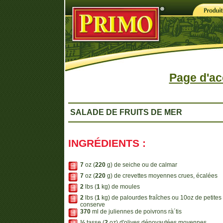
Page d'ac
SALADE DE FRUITS DE MER
INGRÉDIENTS :
7
oz (
220
g) de seiche ou de calmar
7
oz (
220
g) de crevettes moyennes crues, écalées
2
lbs (
1
kg) de moules
2
lbs (
1
kg) de palourdes fraîches ou 10oz de petites
conserve
370
ml de juliennes de poivrons rà´tis
½
tasse (
2
oz) d'olives dénoyautées moyennes